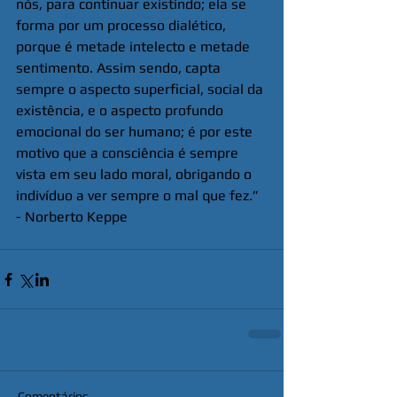
nós, para continuar existindo; ela se 
forma por um processo dialético, 
porque é metade intelecto e metade 
sentimento. Assim sendo, capta 
sempre o aspecto superficial, social da 
existência, e o aspecto profundo 
emocional do ser humano; é por este 
motivo que a consciência é sempre 
vista em seu lado moral, obrigando o 
indivíduo a ver sempre o mal que fez.” 
- Norberto Keppe
Comentários