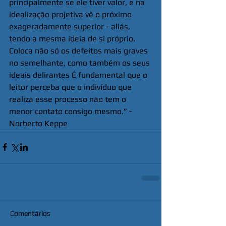
principalmente se ele tiver valor, e na 
idealização projetiva vê o próximo 
exageradamente superior - aliás, 
tendo a mesma ideia de si próprio. 
Coloca não só os defeitos mais graves 
no semelhante, como também os seus 
ideais delirantes É fundamental que o 
leitor perceba que o indivíduo que 
realiza esse processo não tem o 
menor contato consigo mesmo.” - 
Norberto Keppe
Comentários