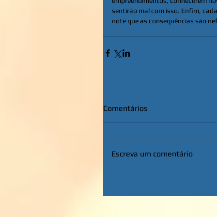
empreendimentos, conhecerem novas 
sentirão mal com isso. Enfim, cad
note que as consequências são nef
Comentários
Escreva um comentário