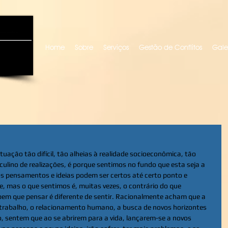
uro locutora
Home
Sobre
Serviços
Gestão de Conflitos
Gale
ação tão difícil, tão alheias à realidade socioeconômica, tão 
ino de realizações, é porque sentimos no fundo que esta seja a 
os pensamentos e ideias podem ser certos até certo ponto e 
, mas o que sentimos é, muitas vezes, o contrário do que 
m que pensar é diferente de sentir. Racionalmente acham que a 
o trabalho, o relacionamento humano, a busca de novos horizontes 
, sentem que ao se abrirem para a vida, lançarem-se a novos 