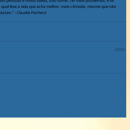
pessoas e novas ideias, irão sofrer, ter mais problemas, e se 
a qual leva a vida que acha melhor, mais cômoda, mesmo que não 
astas.” - Claudia Pacheco