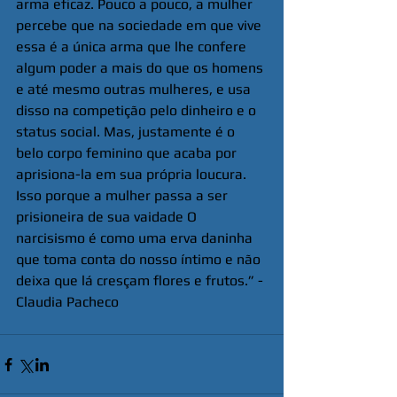
arma eficaz. Pouco a pouco, a mulher 
percebe que na sociedade em que vive 
essa é a única arma que lhe confere 
algum poder a mais do que os homens 
e até mesmo outras mulheres, e usa 
disso na competição pelo dinheiro e o 
status social. Mas, justamente é o 
belo corpo feminino que acaba por 
aprisiona-la em sua própria loucura. 
Isso porque a mulher passa a ser 
prisioneira de sua vaidade O 
narcisismo é como uma erva daninha 
que toma conta do nosso íntimo e não 
deixa que lá cresçam flores e frutos.” - 
Claudia Pacheco