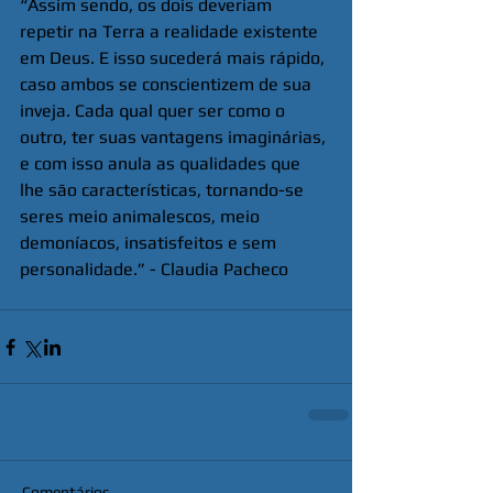
“Assim sendo, os dois deveriam 
repetir na Terra a realidade existente 
em Deus. E isso sucederá mais rápido, 
caso ambos se conscientizem de sua 
inveja. Cada qual quer ser como o 
outro, ter suas vantagens imaginárias, 
e com isso anula as qualidades que 
lhe são características, tornando-se 
seres meio animalescos, meio 
demoníacos, insatisfeitos e sem 
personalidade.” - Claudia Pacheco
Comentários