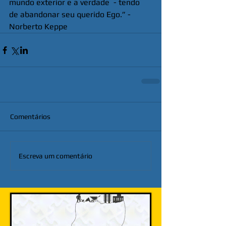
mundo exterior e a verdade  - tendo 
de abandonar seu querido Ego.” - 
Norberto Keppe
Comentários
Escreva um comentário