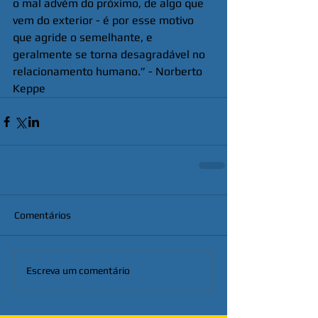
o mal advém do próximo, de algo que 
vem do exterior - é por esse motivo 
que agride o semelhante, e 
geralmente se torna desagradável no 
relacionamento humano.” - Norberto 
Keppe
Comentários
Escreva um comentário