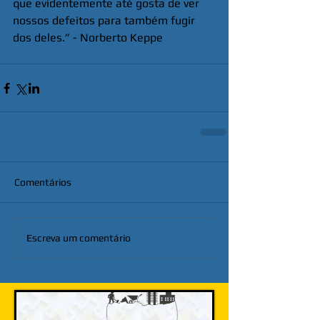
que evidentemente até gosta de ver 
nossos defeitos para também fugir 
dos deles.” - Norberto Keppe
Comentários
Escreva um comentário