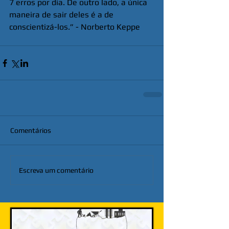
7 erros por dia. De outro lado, a única 
maneira de sair deles é a de 
conscientizá-los.” - Norberto Keppe
Comentários
Escreva um comentário