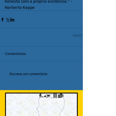
honesta com a própria existência.” - 
Norberto Keppe
Comentários
Escreva um comentário