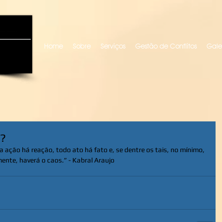
uro locutora
Home
Sobre
Serviços
Gestão de Conflitos
Gale
a?
ação há reação, todo ato há fato e, se dentre os tais, no mínimo, 
ente, haverá o caos.” - Kabral Araujo