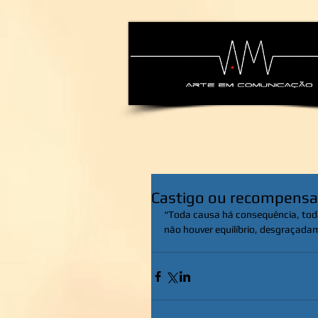
alexsandra-ma
Castigo ou recompens
“Toda causa há consequência, toda 
não houver equilíbrio, desgraçadam