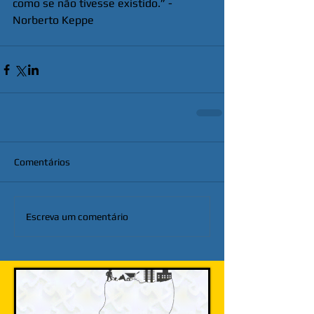
como se não tivesse existido.” - 
Norberto Keppe
Comentários
Escreva um comentário