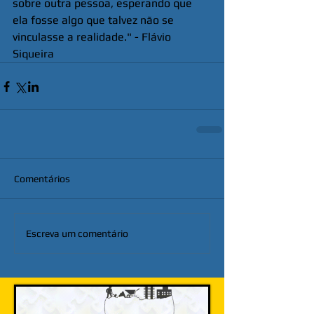
sobre outra pessoa, esperando que 
ela fosse algo que talvez não se 
vinculasse a realidade." - Flávio 
Siqueira
Comentários
Escreva um comentário