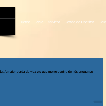
uro locutora
Home
Sobre
Serviços
Gestão de Conflitos
Gale
da. A maior perda da vida é o que morre dentro de nós enquanto 