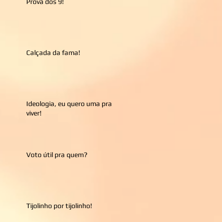
Prova dos 9!
Calçada da fama!
Ideologia, eu quero uma pra
viver!
Voto útil pra quem?
Tijolinho por tijolinho!