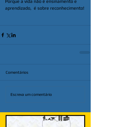
Porque a vida não é ensinamento e 
aprendizado,  é sobre reconhecimento!
Comentários
Escreva um comentário