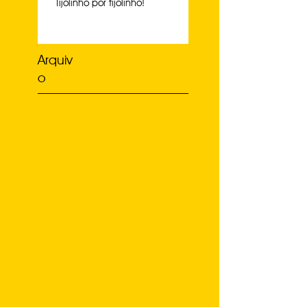
Tijolinho por tijolinho!
Arquiv
o