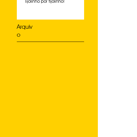
Tijolinho por tijolinho!
Arquiv
o