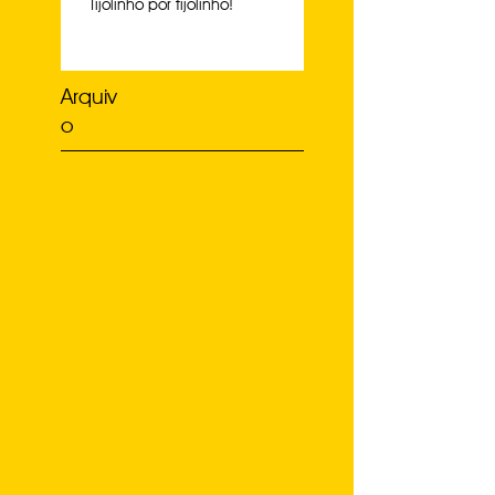
Tijolinho por tijolinho!
Arquiv
o