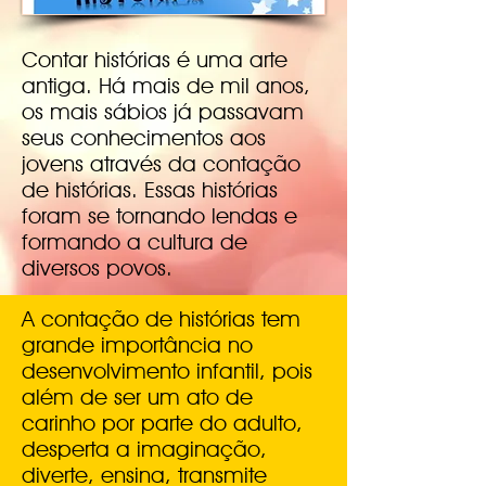
Contar histórias é uma arte
antiga. Há mais de mil anos,
os mais sábios já passavam
seus conhecimentos aos
jovens através da contação
de histórias. Essas histórias
foram se tornando lendas e
formando a cultura de
diversos povos.
A contação de histórias tem
grande importância no
desenvolvimento infantil, pois
além de ser um ato de
carinho por parte do adulto,
desperta a imaginação,
diverte, ensina, transmite