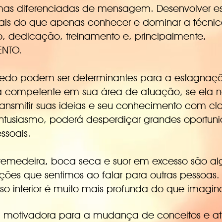
s diferenciadas de mensagem. Desenvolver e
ais do que apenas conhecer e dominar a técnica
, dedicação, treinamento e, principalmente,
NTO.
medo podem ser determinantes para a estagnaçã
 competente em sua área de atuação, se ela nã
ransmitir suas ideias e seu conhecimento com cla
entusiasmo, poderá desperdiçar grandes oportun
pessoais.
 tremedeira, boca seca e suor em excesso são a
ções que sentimos ao falar para outras pessoas.
so interior é muito mais profunda do que imagi
 motivadora para a mudança de conceitos e at