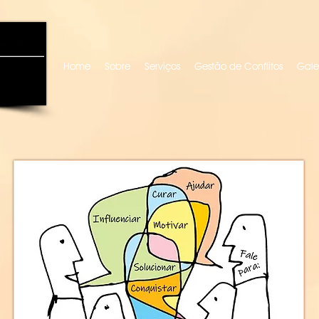
uro locutora
Home
Sobre
Serviços
Gestão de Conflitos
Gale