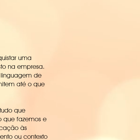
quistar uma
to na empresa.
 a linguagem de
smitem até o que
 tudo que
 o que fazemos e
icação às
nto ou contexto