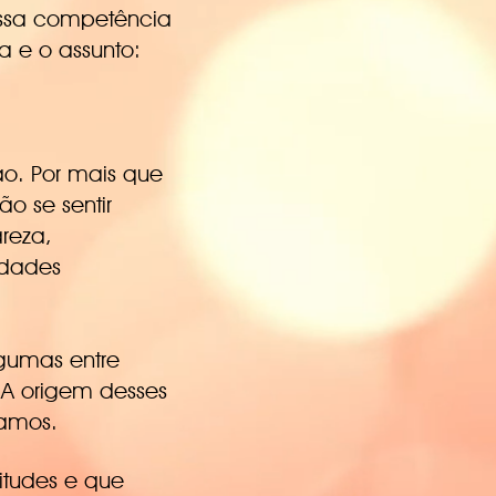
ssa competência
 e o assunto:
o. Por mais que
o se sentir
reza,
idades
lgumas entre
 A origem desses
namos.
itudes e que