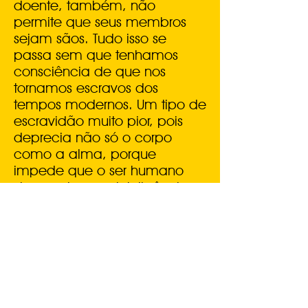
doente, também, não
permite que seus membros
sejam sãos. Tudo isso se
passa sem que tenhamos
consciência de que nos
tornamos escravos dos
tempos modernos. Um tipo de
escravidão muito pior, pois
deprecia não só o corpo
como a alma, porque
impede que o ser humano
desenvolva sua inteligência e
sentimentos, tornando-o
alienado a ponto de destruir a
própria civilização.
“Quando uma pessoa está doente, a
sociedade aguenta, mas se é a
comunidade
que está patológica, a situação se