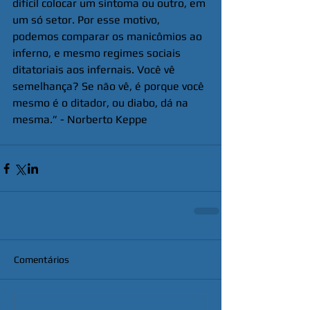
difícil colocar um sintoma ou outro, em 
um só setor. Por esse motivo, 
podemos comparar os manicômios ao 
inferno, e mesmo regimes sociais 
ditatoriais aos infernais. Você vê 
semelhança? Se não vê, é porque você 
mesmo é o ditador, ou diabo, dá na 
mesma.” - Norberto Keppe
Comentários