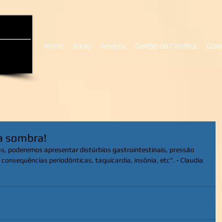
uro locutora
Home
Sobre
Serviços
Gestão de Conflitos
Gale
a sombra!
, poderemos apresentar distúrbios gastrointestinais, pressão 
consequências periodônticas, taquicardia, insônia, etc”. - Claudia 