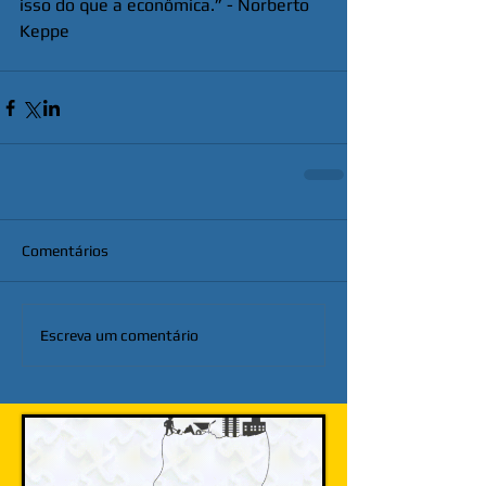
isso do que a econômica.” - Norberto 
Keppe 
Comentários
Escreva um comentário