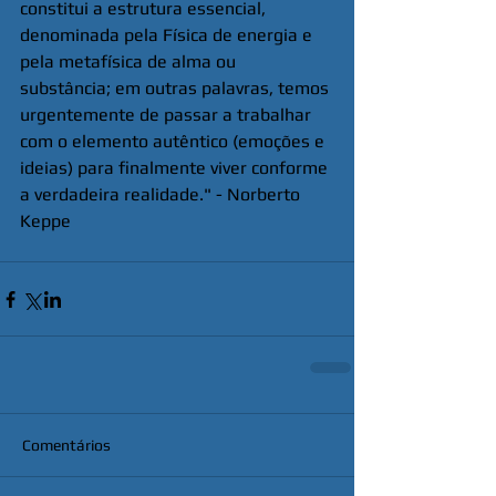
constitui a estrutura essencial, 
denominada pela Física de energia e 
pela metafísica de alma ou 
substância; em outras palavras, temos 
urgentemente de passar a trabalhar 
com o elemento autêntico (emoções e 
ideias) para finalmente viver conforme 
a verdadeira realidade." - Norberto 
Keppe
Comentários