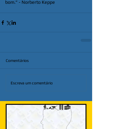
bom.” - Norberto Keppe
Comentários
Escreva um comentário