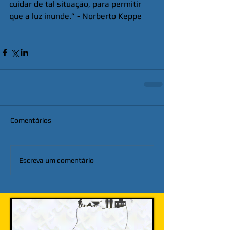
cuidar de tal situação, para permitir 
que a luz inunde.” - Norberto Keppe
Comentários
Escreva um comentário