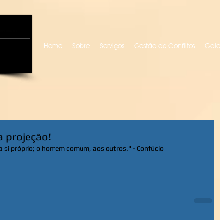
uro locutora
Home
Sobre
Serviços
Gestão de Conflitos
Gale
a projeção!
 a si próprio; o homem comum, aos outros." - Confúcio