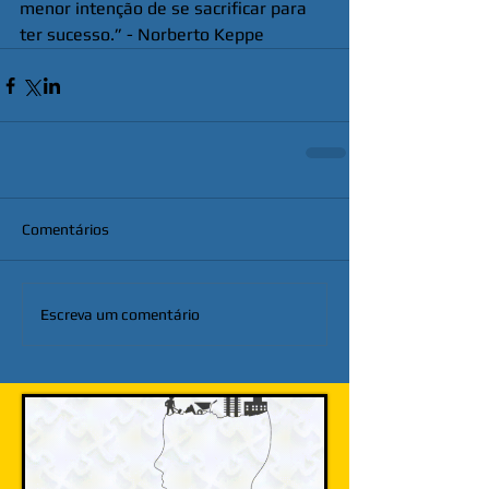
menor intenção de se sacrificar para 
ter sucesso.” - Norberto Keppe
Comentários
Escreva um comentário