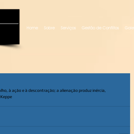
uro locutora
Home
Sobre
Serviços
Gestão de Conflitos
Gale
lho, à ação e à descontração; a alienação produz inércia, 
o Keppe