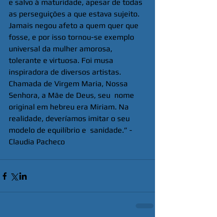
e salvo à maturidade, apesar de todas 
as perseguições a que estava sujeito. 
Jamais negou afeto a quem quer que 
fosse, e por isso tornou-se exemplo 
universal da mulher amorosa, 
tolerante e virtuosa. Foi musa 
inspiradora de diversos artistas. 
Chamada de Virgem Maria, Nossa 
Senhora, a Mãe de Deus, seu  nome 
original em hebreu era Miriam. Na 
realidade, deveríamos imitar o seu  
modelo de equilíbrio e  sanidade.” - 
Claudia Pacheco