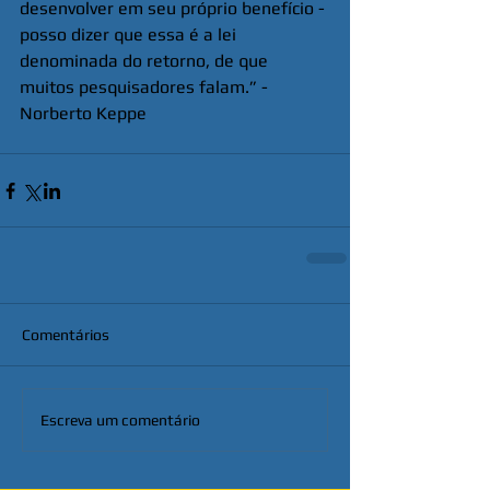
desenvolver em seu próprio benefício - 
posso dizer que essa é a lei 
denominada do retorno, de que 
muitos pesquisadores falam.” - 
Norberto Keppe
Comentários
Escreva um comentário