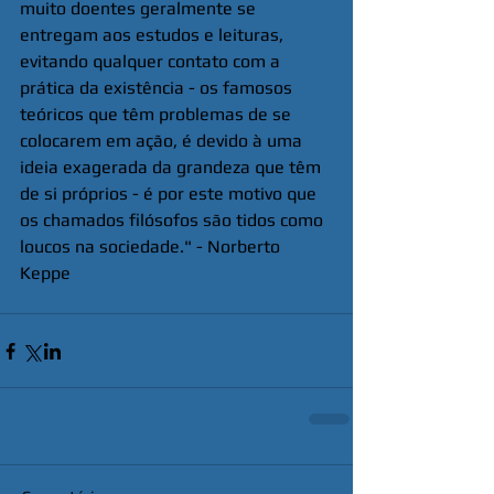
muito doentes geralmente se 
entregam aos estudos e leituras, 
evitando qualquer contato com a 
prática da existência - os famosos 
teóricos que têm problemas de se 
colocarem em ação, é devido à uma 
ideia exagerada da grandeza que têm 
de si próprios - é por este motivo que 
os chamados filósofos são tidos como 
loucos na sociedade." - Norberto 
Keppe