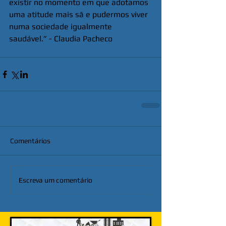
existir no momento em que adotamos 
uma atitude mais sã e pudermos viver 
numa sociedade igualmente 
saudável.” - Claudia Pacheco
Comentários
Escreva um comentário