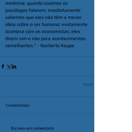
medicina; quando ouvimos os 
psicólogos falarem, imediatamente 
sabemos que eles não têm a menor 
ideia sobre o ser humano; exatamente 
acontece com os economistas: eles 
dizem sim e não para acontecimentos 
semelhantes." - Norberto Keppe
Comentários
Escreva um comentário