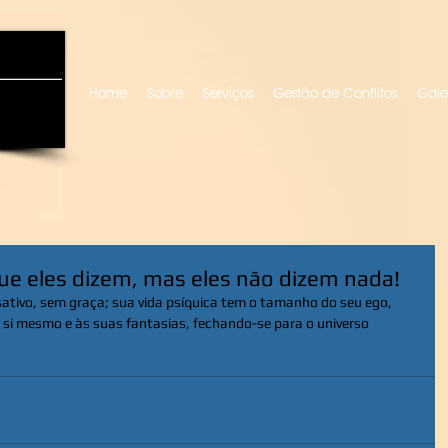
uro locutora
Home
Sobre
Serviços
Gestão de Conflitos
Gale
ue eles dizem, mas eles não dizem nada!
ativo, sem graça; sua vida psíquica tem o tamanho do seu ego, 
a si mesmo e às suas fantasias, fechando-se para o universo 