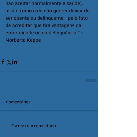
não aceitar normalmente a saúde), 
assim como o de não querer deixar de 
ser doente ou delinquente - pelo fato 
de acreditar que tira vantagens da 
enfermidade ou da delinquência.” - 
Norberto Keppe
Comentários
Escreva um comentário