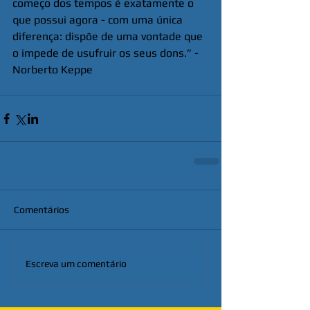
começo dos tempos é exatamente o 
que possui agora - com uma única 
diferença: dispõe de uma vontade que 
o impede de usufruir os seus dons.” - 
Norberto Keppe
Comentários
Escreva um comentário