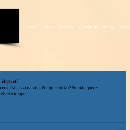
uro locutora
Home
Sobre
Serviços
Gestão de Conflitos
Gale
´água!
eu e fracassa na vida. Por que motivo? Por não querer 
Norberto Keppe