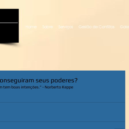
uro locutora
Home
Sobre
Serviços
Gestão de Conflitos
Gale
conseguiram seus poderes?
m tem boas intenções.” - Norberto Keppe