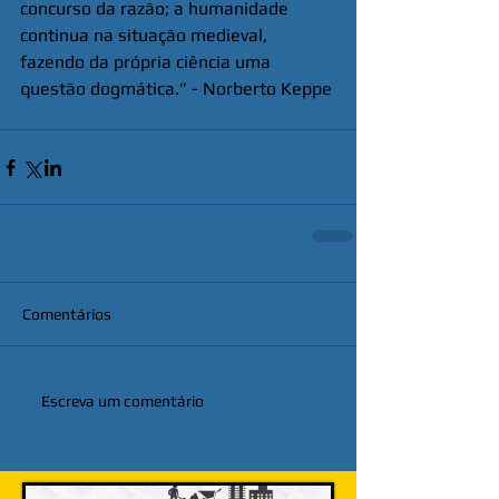
concurso da razão; a humanidade 
continua na situação medieval, 
fazendo da própria ciência uma 
questão dogmática.” - Norberto Keppe
Comentários
Escreva um comentário