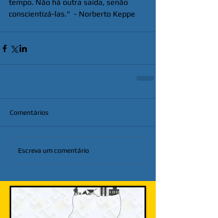
tempo. Não há outra saída, senão 
conscientizá-las."  - Norberto Keppe
Comentários
Escreva um comentário