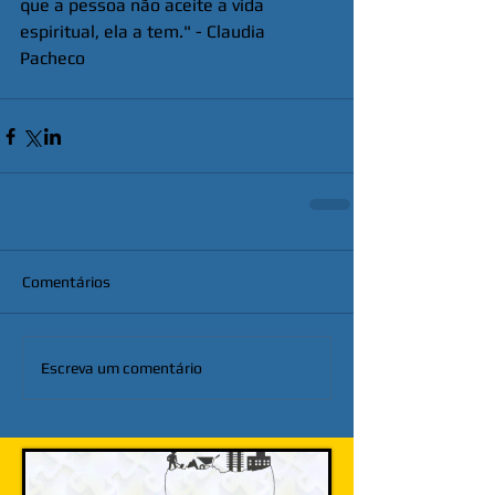
que a pessoa não aceite a vida 
espiritual, ela a tem." - Claudia 
Pacheco
Comentários
Escreva um comentário