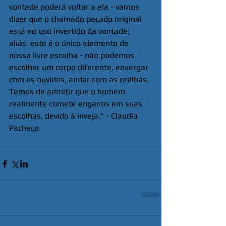
vontade poderá voltar a ela - vamos 
dizer que o chamado pecado original 
está no uso invertido da vontade; 
aliás, este é o único elemento de 
nossa livre escolha - não podemos 
escolher um corpo diferente, enxergar 
com os ouvidos, andar com as orelhas. 
Temos de admitir que o homem  
realmente comete enganos em suas 
escolhas, devido à inveja." - Claudia 
Pacheco