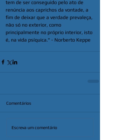
tem de ser conseguido pelo ato de 
renúncia aos caprichos da vontade, a 
fim de deixar que a verdade prevaleça, 
não só no exterior, como 
principalmente no próprio interior, isto 
é, na vida psíquica." - Norberto Keppe
Comentários
Escreva um comentário