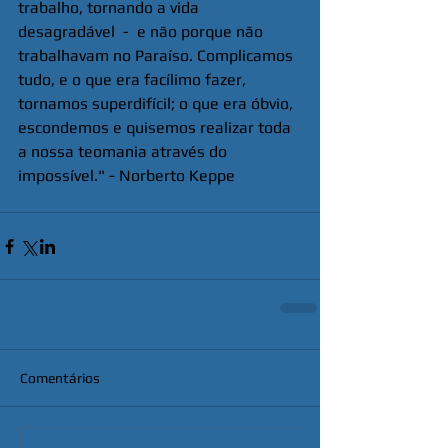
trabalho, tornando a vida 
desagradável  -  e não porque não 
trabalhavam no Paraíso. Complicamos 
tudo, e o que era facílimo fazer, 
tornamos superdifícil; o que era óbvio, 
escondemos e quisemos realizar toda 
a nossa teomania através do 
impossível." - Norberto Keppe
Comentários