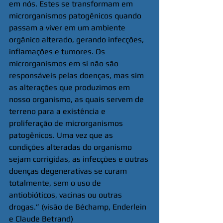
em nós. Estes se transformam em 
microrganismos patogênicos quando 
passam a viver em um ambiente 
orgânico alterado, gerando infecções, 
inflamações e tumores. Os 
microrganismos em si não são 
responsáveis pelas doenças, mas sim 
as alterações que produzimos em 
nosso organismo, as quais servem de 
terreno para a existência e 
proliferação de microrganismos 
patogênicos. Uma vez que as 
condições alteradas do organismo 
sejam corrigidas, as infecções e outras 
doenças degenerativas se curam 
totalmente, sem o uso de 
antiobióticos, vacinas ou outras 
drogas.” (visão de Béchamp, Enderlein 
e Claude Betrand)