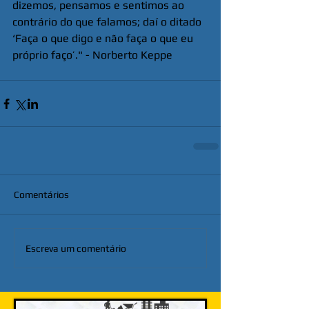
dizemos, pensamos e sentimos ao 
contrário do que falamos; daí o ditado 
‘Faça o que digo e não faça o que eu 
próprio faço’." - Norberto Keppe
Comentários
Escreva um comentário