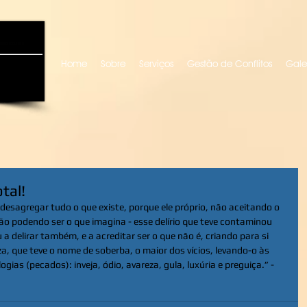
uro locutora
Home
Sobre
Serviços
Gestão de Conflitos
Gale
tal!
desagregar tudo o que existe, porque ele próprio, não aceitando o 
não podendo ser o que imagina - esse delírio que teve contaminou 
delirar também, e a acreditar ser o que não é, criando para si 
, que teve o nome de soberba, o maior dos vícios, levando-o às 
ias (pecados): inveja, ódio, avareza, gula, luxúria e preguiça.” - 