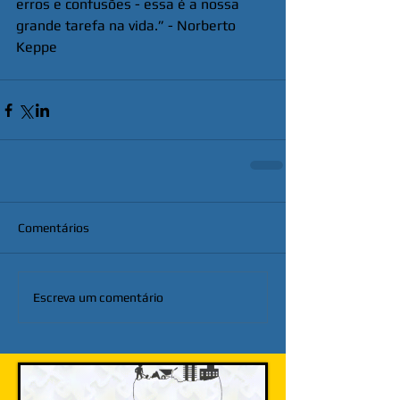
erros e confusões - essa é a nossa 
grande tarefa na vida.” - Norberto 
Keppe
Comentários
Escreva um comentário